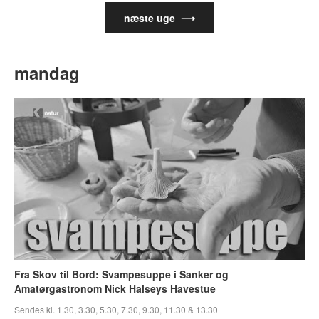
næste uge ⟶
mandag
Fra Skov til Bord: Svampesuppe i Sanker og
Amatørgastronom Nick Halseys Havestue
Sendes kl. 1.30, 3.30, 5.30, 7.30, 9.30, 11.30 & 13.30