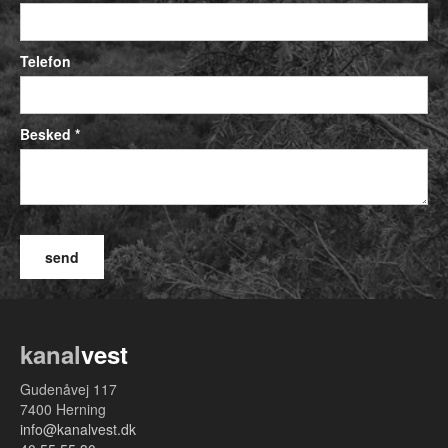
Telefon
Besked *
kanal
vest
Gudenåvej 117
7400 Herning
info@kanalvest.dk