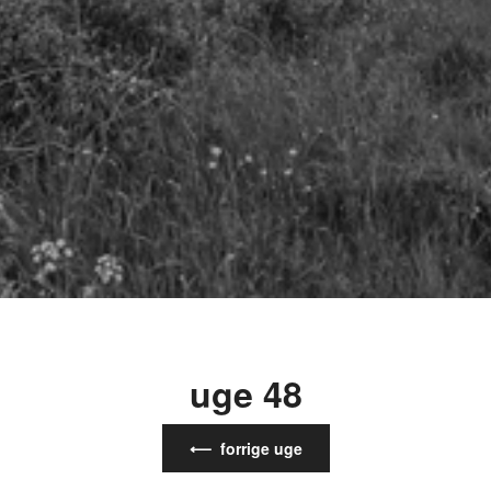
uge 48
⟵ forrige uge