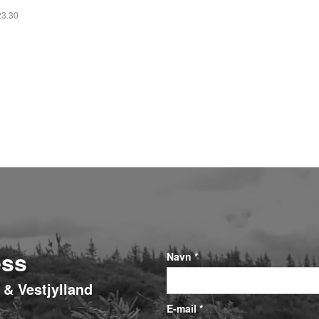
23.30
ess
Navn *
- & Vestjylland
E-mail *