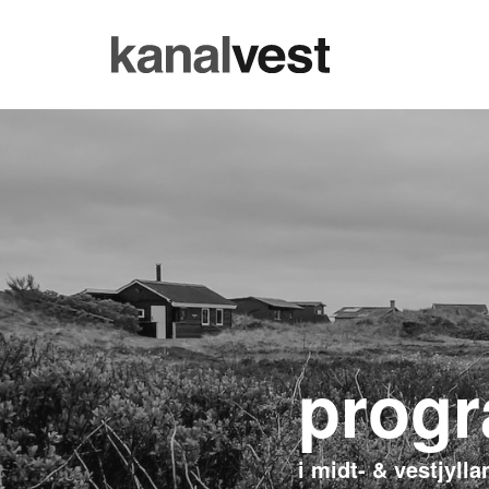
progr
i midt- & vestjylla