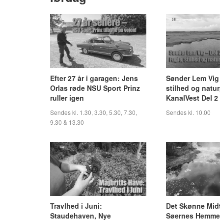
Efter 27 år i garagen: Jens
Sønder Lem Vig 
Orlas røde NSU Sport Prinz
stilhed og natur
ruller igen
KanalVest Del 2
Sendes kl. 1.30, 3.30, 5.30, 7.30,
Sendes kl. 10.00
9.30 & 13.30
Travlhed i Juni:
Det Skønne Midt
Staudehaven, Nye
Søernes Hemme