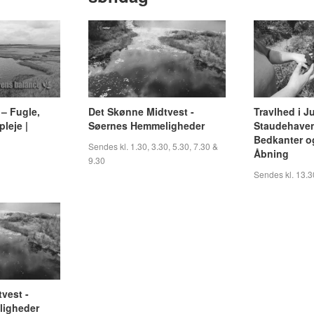
– Fugle,
Det Skønne Midtvest -
Travlhed i J
pleje |
Søernes Hemmeligheder
Staudehaven
Bedkanter og
Sendes kl. 1.30, 3.30, 5.30, 7.30 &
Åbning
9.30
Sendes kl. 13.3
vest -
ligheder