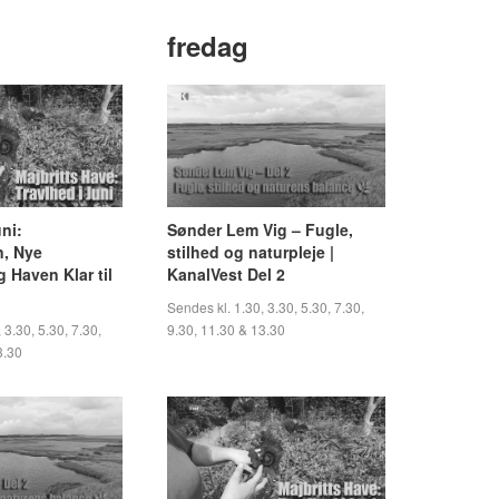
g
fredag
uni:
Sønder Lem Vig – Fugle,
, Nye
stilhed og naturpleje |
 Haven Klar til
KanalVest Del 2
Sendes kl. 1.30, 3.30, 5.30, 7.30,
 3.30, 5.30, 7.30,
9.30, 11.30 & 13.30
3.30