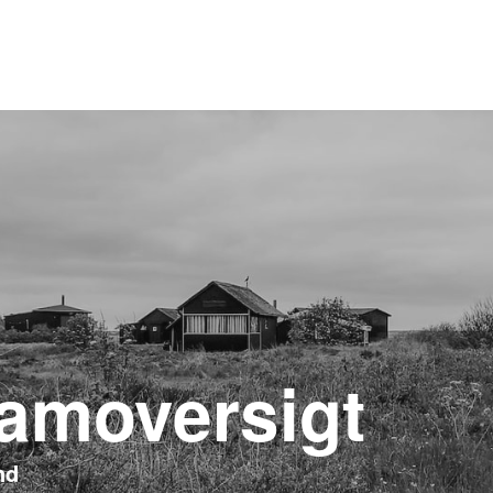
amoversigt
nd