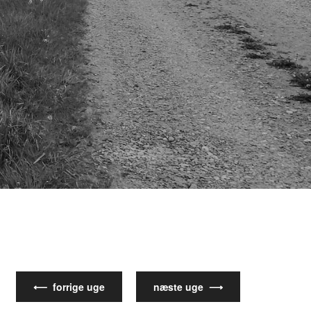
⟵ forrige uge
næste uge ⟶