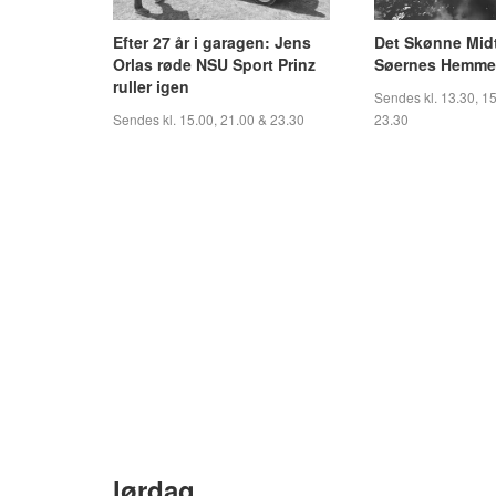
Efter 27 år i garagen: Jens
Det Skønne Midt
Orlas røde NSU Sport Prinz
Søernes Hemme
ruller igen
Sendes kl. 13.30, 15
Sendes kl. 15.00, 21.00 & 23.30
23.30
lørdag