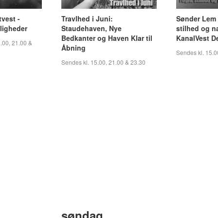
vest -
Travlhed i Juni:
Sønder Lem 
ligheder
Staudehaven, Nye
stilhed og na
Bedkanter og Haven Klar til
KanalVest De
.00, 21.00 &
Åbning
Sendes kl. 15.0
Sendes kl. 15.00, 21.00 & 23.30
søndag