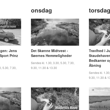
onsdag
torsda
ragen: Jens
Det Skønne Midtvest -
Travlhed i J
Sport Prinz
Søernes Hemmeligheder
Staudehaven
Bedkanter og
Sendes kl. 1.30, 3.30, 5.30, 7.30,
Åbning
, 5.30, 7.30,
9.30, 11.30 & 13.30
Sendes kl. 1.30,
9.30, 11.30 & 1