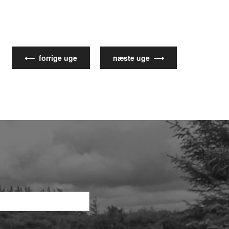
⟵ forrige uge
næste uge ⟶