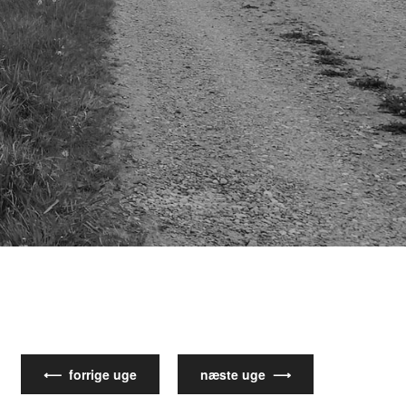
⟵ forrige uge
næste uge ⟶