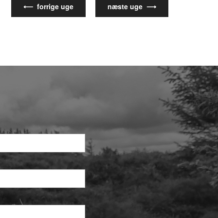
⟵ forrige uge
næste uge ⟶