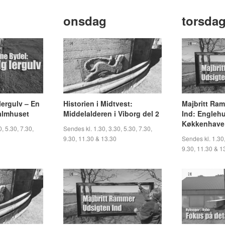
onsdag
torsda
lergulv – En
Historien i Midtvest:
Majbritt Ra
halmhuset
Middelalderen i Viborg del 2
Ind: Engleh
Køkkenhave 
, 5.30, 7.30,
Sendes kl. 1.30, 3.30, 5.30, 7.30,
9.30, 11.30 & 13.30
Sendes kl. 1.30,
9.30, 11.30 & 1