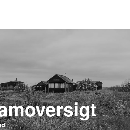
amoversigt
nd