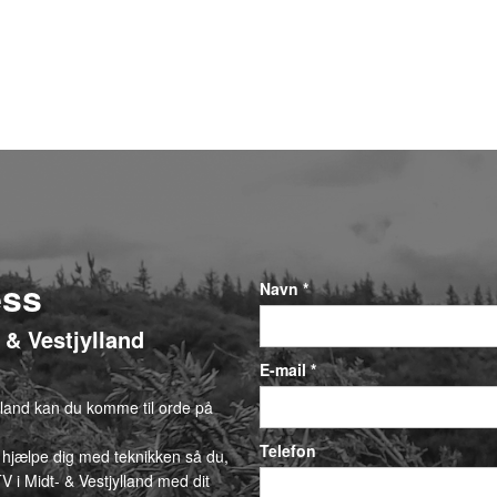
ess
Navn *
- & Vestjylland
E-mail *
ylland kan du komme til orde på
Telefon
 hjælpe dig med teknikken så du,
V i Midt- & Vestjylland med dit