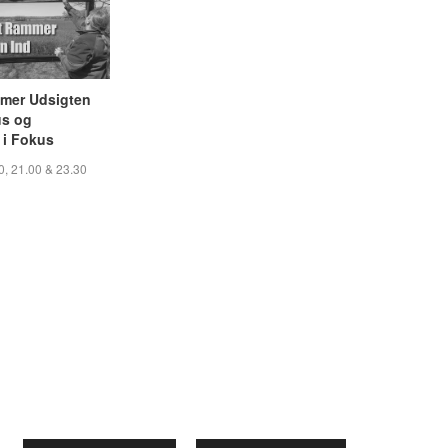
mmer Udsigten
us og
i Fokus
0, 21.00 & 23.30