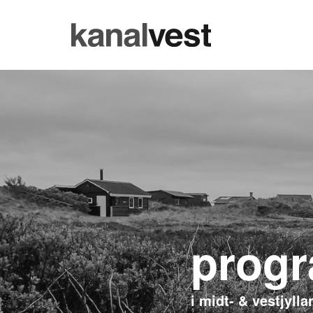
progr
i midt- & vestjylla