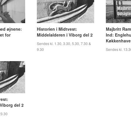
med øjnene:
Historien i Midtvest:
Majbritt Ra
et for
Middelalderen i Viborg del 2
Ind: Engleh
Køkkenhave 
Sendes kl. 1.30, 3.30, 5.30, 7.30 &
9.30
Sendes kl. 13.3
vest:
Viborg del 2
23.30