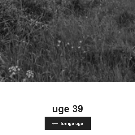
uge 39
⟵ forrige uge