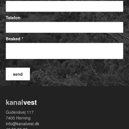
Telefon
Besked *
kanal
vest
Gudenåvej 117
7400 Herning
info@kanalvest.dk