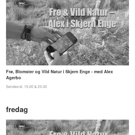
Frø, Blomster og Vild Natur i Skjern Enge - med Alex
Agerbo
Sendes kl. 15.00 & 23.30
fredag