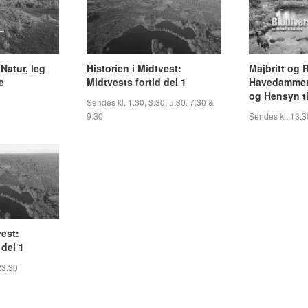
Natur, leg
Historien i Midtvest:
Majbritt og
e
Midtvests fortid del 1
Havedammen:
og Hensyn ti
Sendes kl. 1.30, 3.30, 5.30, 7.30 &
9.30
Sendes kl. 13.3
vest:
 del 1
23.30