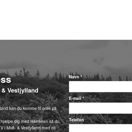
ess
Navn *
- & Vestjylland
E-mail *
ylland kan du komme til orde på
Telefon
 hjælpe dig med teknikken så du,
V i Midt- & Vestjylland med dit