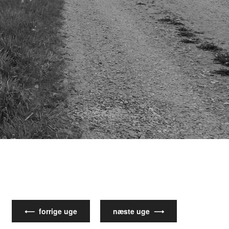
⟵ forrige uge
næste uge ⟶