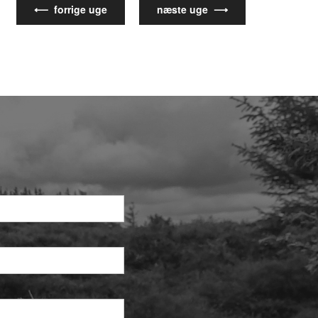
⟵ forrige uge
næste uge ⟶