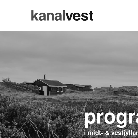
progr
i midt- & vestjylla