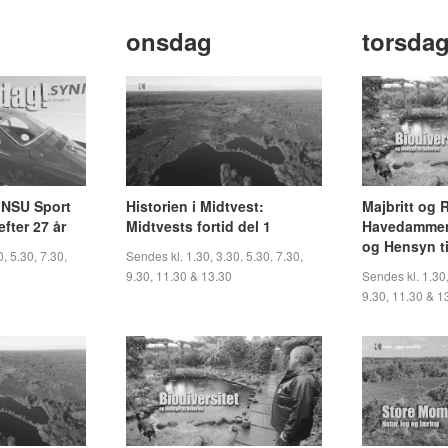
onsdag
torsda
? NSU Sport
Historien i Midtvest:
Majbritt og
efter 27 år
Midtvests fortid del 1
Havedammen:
og Hensyn ti
, 5.30, 7.30,
Sendes kl. 1.30, 3.30, 5.30, 7.30,
9.30, 11.30 & 13.30
Sendes kl. 1.30,
9.30, 11.30 & 1