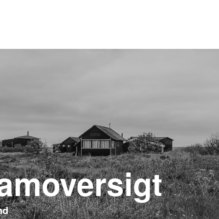
amoversigt
nd