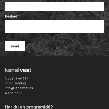
Besked *
kanal
vest
Gudenåvej 117
7400 Herning
info@kanalvest.dk
40 55 55 30
Har du en programidé?