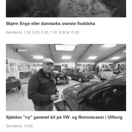
Skjern Enge eller danmarks største floddelta
Sendes kl. 1.30, 3.30, 5.30, 7.30, 9.30 & 13.30
Sjælden "ny" gammel bil på VW- og Retromuseet i Ulfborg
Sendes kl. 10.00