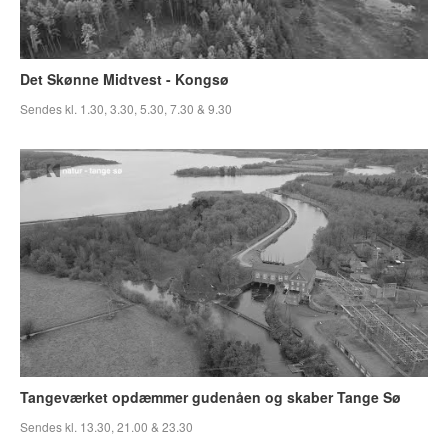
Det Skønne Midtvest - Kongsø
Sendes kl. 1.30, 3.30, 5.30, 7.30 & 9.30
Tangeværket opdæmmer gudenåen og skaber Tange Sø
Sendes kl. 13.30, 21.00 & 23.30