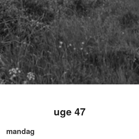
uge 47
mandag