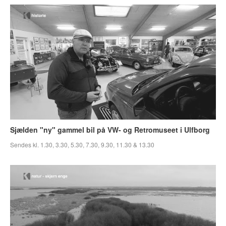
Sjælden "ny" gammel bil på VW- og Retromuseet i Ulfborg
Sendes kl. 1.30, 3.30, 5.30, 7.30, 9.30, 11.30 & 13.30