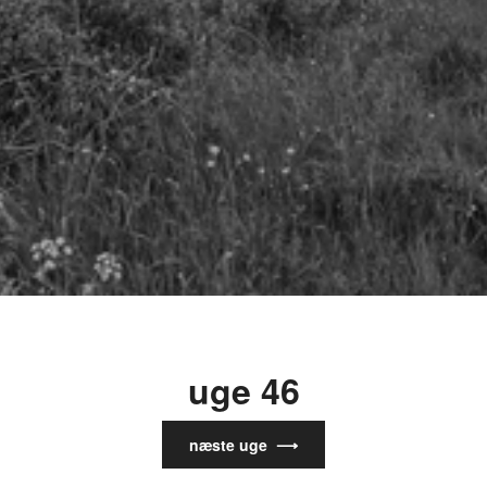
uge 46
næste uge ⟶