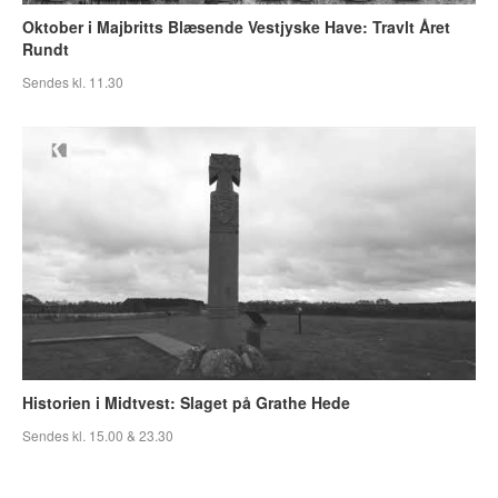
Oktober i Majbritts Blæsende Vestjyske Have: Travlt Året
Rundt
Sendes kl. 11.30
Historien i Midtvest: Slaget på Grathe Hede
Sendes kl. 15.00 & 23.30