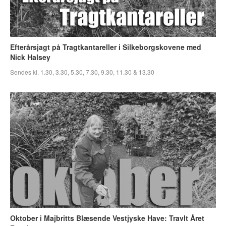
Efterårsjagt på Tragtkantareller i Silkeborgskovene med
Nick Halsey
Sendes kl. 1.30, 3.30, 5.30, 7.30, 9.30, 11.30 & 13.30
Oktober i Majbritts Blæsende Vestjyske Have: Travlt Året