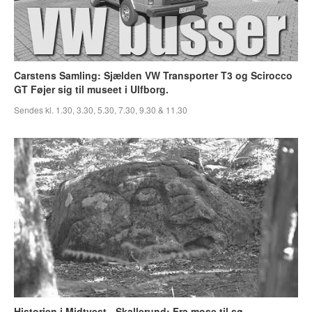
Carstens Samling: Sjælden VW Transporter T3 og Scirocco
GT Føjer sig til museet i Ulfborg.
Sendes kl. 1.30, 3.30, 5.30, 7.30, 9.30 & 11.30
Historien i Midtvest - Skallerund: Fra mose til sø