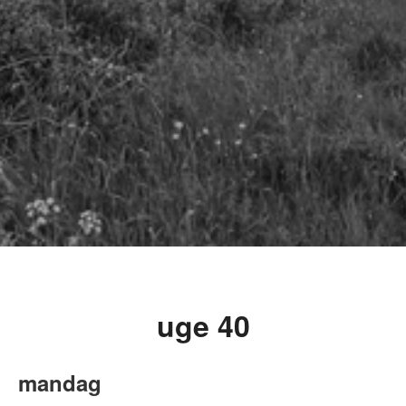
uge 40
mandag