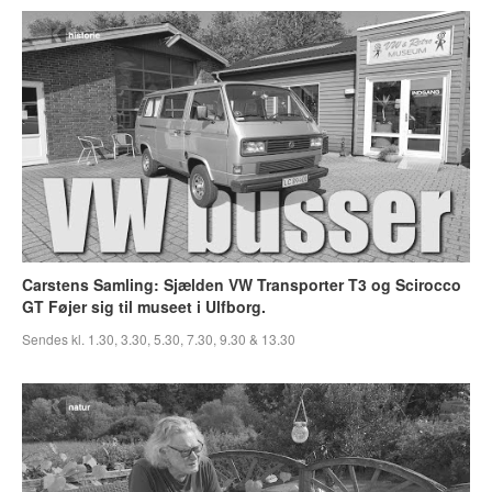
Carstens Samling: Sjælden VW Transporter T3 og Scirocco
GT Føjer sig til museet i Ulfborg.
Sendes kl. 1.30, 3.30, 5.30, 7.30, 9.30 & 13.30