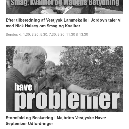
Efter tilberedning af Vestjysk Lammekølle i Jordovn taler vi
med Nick Halsey om Smag og Kvalitet
Sendes kl. 1.30, 3.30, 5.30, 7.30, 9.30, 11.30 & 13.30
Stormfald og Beskæring i Majbritts Vestjyske Have:
September Udfordringer