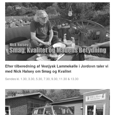
Efter tilberedning af Vestjysk Lammekølle i Jordovn taler vi
med Nick Halsey om Smag og Kvalitet
Sendes kl. 1.30, 3.30, 5.30, 7.30, 9.30, 11.30 & 13.30