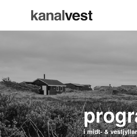
progr
i midt- & vestjylla