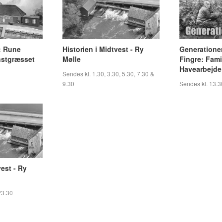
: Rune
Historien i Midtvest - Ry
Generatione
stgræsset
Mølle
Fingre: Fami
Havearbejde 
Sendes kl. 1.30, 3.30, 5.30, 7.30 &
9.30
Sendes kl. 13.3
vest - Ry
23.30